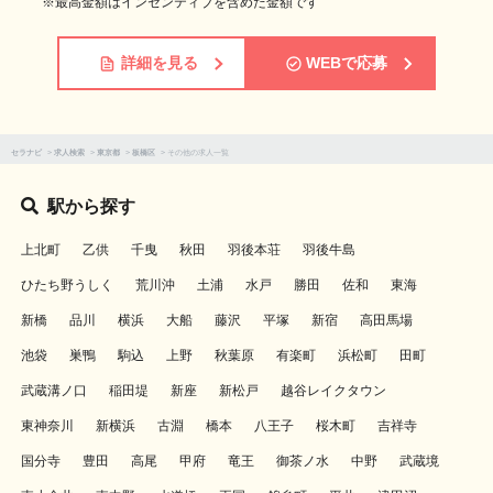
※最高金額はインセンティブを含めた金額です
詳細を見る
WEBで応募
セラナビ
>
求人検索
>
東京都
>
板橋区
>
その他の求人一覧
駅から探す
上北町
乙供
千曳
秋田
羽後本荘
羽後牛島
ひたち野うしく
荒川沖
土浦
水戸
勝田
佐和
東海
新橋
品川
横浜
大船
藤沢
平塚
新宿
高田馬場
池袋
巣鴨
駒込
上野
秋葉原
有楽町
浜松町
田町
武蔵溝ノ口
稲田堤
新座
新松戸
越谷レイクタウン
東神奈川
新横浜
古淵
橋本
八王子
桜木町
吉祥寺
国分寺
豊田
高尾
甲府
竜王
御茶ノ水
中野
武蔵境