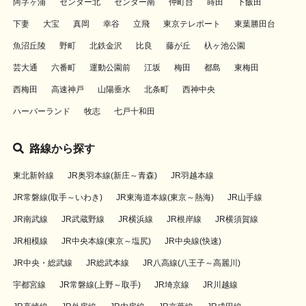
阿字ヶ浦
センター北
センター南
仲町台
蒔田
下飯田
下妻
大宝
真岡
幸谷
立飛
東京テレポート
東葉勝田台
魚沼丘陵
野町
北鉄金沢
比良
藤が丘
杁ヶ池公園
芸大通
六番町
運動公園前
江坂
梅田
都島
東梅田
西梅田
高速神戸
山陽垂水
北条町
西神中央
ハーバーランド
牧志
七戸十和田
路線から探す
東北新幹線
JR奥羽本線(新庄～青森)
JR羽越本線
JR常磐線(取手～いわき)
JR東海道本線(東京～熱海)
JR山手線
JR南武線
JR武蔵野線
JR横浜線
JR根岸線
JR横須賀線
JR相模線
JR中央本線(東京～塩尻)
JR中央線(快速)
JR中央・総武線
JR総武本線
JR八高線(八王子～高麗川)
宇都宮線
JR常磐線(上野～取手)
JR埼京線
JR川越線