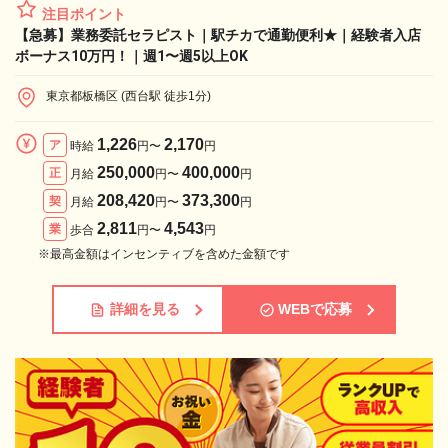
注目ポイント
【急募】業務委託セラピスト｜駅チカで通勤便利★｜経験者入店
ボーナス10万円！｜週1〜週5以上OK
東京都板橋区 (西台駅 徒歩1分)
1,226
2,170
ア
時給
円〜
円
250,000
400,000
正
月給
円〜
円
208,420
373,300
契
月給
円〜
円
2,811
4,543
業
歩合
円〜
円
※最高金額はインセンティブを含めた金額です
詳細を見る
WEBで応募