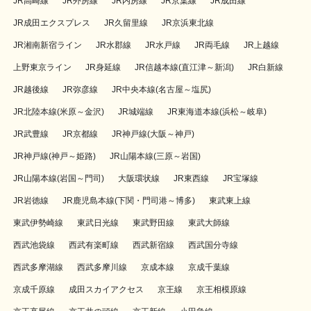
JR高崎線
JR外房線
JR内房線
JR京葉線
JR成田線
JR成田エクスプレス
JR久留里線
JR京浜東北線
JR湘南新宿ライン
JR水郡線
JR水戸線
JR両毛線
JR上越線
上野東京ライン
JR身延線
JR信越本線(直江津～新潟)
JR白新線
JR越後線
JR弥彦線
JR中央本線(名古屋～塩尻)
JR北陸本線(米原～金沢)
JR城端線
JR東海道本線(浜松～岐阜)
JR武豊線
JR京都線
JR神戸線(大阪～神戸)
JR神戸線(神戸～姫路)
JR山陽本線(三原～岩国)
JR山陽本線(岩国～門司)
大阪環状線
JR東西線
JR宝塚線
JR岩徳線
JR鹿児島本線(下関・門司港～博多)
東武東上線
東武伊勢崎線
東武日光線
東武野田線
東武大師線
西武池袋線
西武有楽町線
西武新宿線
西武国分寺線
西武多摩湖線
西武多摩川線
京成本線
京成千葉線
京成千原線
成田スカイアクセス
京王線
京王相模原線