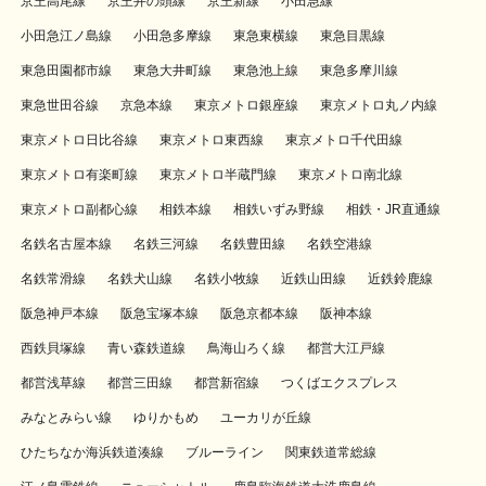
京王高尾線
京王井の頭線
京王新線
小田急線
小田急江ノ島線
小田急多摩線
東急東横線
東急目黒線
東急田園都市線
東急大井町線
東急池上線
東急多摩川線
東急世田谷線
京急本線
東京メトロ銀座線
東京メトロ丸ノ内線
東京メトロ日比谷線
東京メトロ東西線
東京メトロ千代田線
東京メトロ有楽町線
東京メトロ半蔵門線
東京メトロ南北線
東京メトロ副都心線
相鉄本線
相鉄いずみ野線
相鉄・JR直通線
名鉄名古屋本線
名鉄三河線
名鉄豊田線
名鉄空港線
名鉄常滑線
名鉄犬山線
名鉄小牧線
近鉄山田線
近鉄鈴鹿線
阪急神戸本線
阪急宝塚本線
阪急京都本線
阪神本線
西鉄貝塚線
青い森鉄道線
鳥海山ろく線
都営大江戸線
都営浅草線
都営三田線
都営新宿線
つくばエクスプレス
みなとみらい線
ゆりかもめ
ユーカリが丘線
ひたちなか海浜鉄道湊線
ブルーライン
関東鉄道常総線