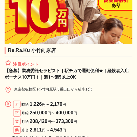
Re.Ra.Ku 小竹向原店
注目ポイント
【急募】業務委託セラピスト｜駅チカで通勤便利★｜経験者入店
ボーナス10万円！｜週1〜週5以上OK
東京都板橋区 (小竹向原駅 3番出口から徒歩1分)
1,226
2,170
ア
時給
円〜
円
250,000
400,000
正
月給
円〜
円
208,420
373,300
契
月給
円〜
円
2,811
4,543
業
歩合
円〜
円