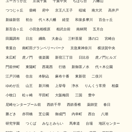
ユーカリが丘
京成千葉
千葉中央
ちはら台
八幡山
つつじヶ丘
柴崎
府中
京王八王子
稲城
南大沢
高井戸
新線新宿
初台
代々木八幡
経堂
和泉多摩川
百合ヶ丘
新百合ヶ丘
小田急相模原
相武台前
南林間
五月台
田園調布
日吉
綱島
大倉山
三軒茶屋
溝の口
宮崎台
青葉台
南町田グランベリーパーク
京急東神奈川
横須賀中央
末広町
虎ノ門
後楽園
新宿三丁目
日比谷
虎ノ門ヒルズ
門前仲町
東陽町
西葛西
行徳
新御茶ノ水
代々木公園
江戸川橋
住吉
本駒込
麻布十番
東新宿
二俣川
ゆめが丘
山王
新川橋
上挙母
浄水
りんくう常滑
柏森
小牧口
松ヶ崎
平田町
大阪梅田
三国
豊中
尼崎センタープール前
西鉄千早
西鉄香椎
薬師堂
春日
勝どき
赤羽橋
芝公園
御成門
内幸町
西台
八潮
研究学園
つくば
みなとみらい
馬車道
台場
地区センター