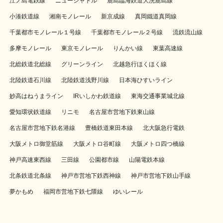
江ノ島電鉄線
ニューシャトル
鹿島臨海鉄道大洗鹿島線
小湊鉄道線
湘南モノレール
新京成線
真岡鐵道真岡線
千葉都市モノレール１号線
千葉都市モノレール２号線
流鉄流山線
多摩モノレール
東京モノレール
りんかい線
東葉高速線
北総鉄道北総線
グリーンライン
北越急行ほくほく線
北陸鉄道石川線
北陸鉄道浅野川線
日本海ひすいライン
妙高はねうまライン
IRいしかわ鉄道線
東海交通事業城北線
愛知環状鉄道線
リニモ
名古屋市営地下鉄東山線
名古屋市営地下鉄名港線
豊橋鉄道東田本線
北大阪急行電鉄
大阪メトロ御堂筋線
大阪メトロ谷町線
大阪メトロ四つ橋線
神戸高速東西線
三田線
公園都市線
山陽電鉄本線
北条鉄道北条線
神戸市営地下鉄西神線
神戸市営地下鉄山手線
夢かもめ
福岡市営地下鉄七隈線
ゆいレール