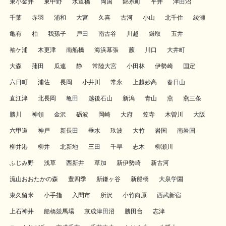
東小金井
東中野
水道橋
両国
錦糸町
平井
津田沼
千葉
赤羽
浦和
大宮
久喜
古河
小山
北千住
綾瀬
亀有
柏
我孫子
戸田
南古谷
川越
鎌取
五井
袖ケ浦
木更津
南船橋
海浜幕張
蕨
川口
大井町
大森
蒲田
瓜連
静
常陸大宮
小田林
伊勢崎
国定
六日町
浦佐
長岡
小井川
常永
上越妙高
春日山
直江津
北長岡
亀田
越後石山
新潟
青山
燕
燕三条
勝川
神領
金沢
砺波
岡崎
大府
笠寺
木曽川
大阪
六甲道
神戸
新長田
垂水
玖波
大竹
岩国
南岩国
柳井港
柳井
北新地
三田
千早
志木
柳瀬川
ふじみ野
浅草
西新井
草加
新伊勢崎
新古河
流山おおたかの森
豊四季
新鎌ヶ谷
新船橋
大泉学園
東久留米
小手指
入間市
所沢
小竹向原
西武新宿
上石神井
船橋競馬場
京成津田沼
勝田台
志津