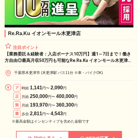
Re.Ra.Ku イオンモール木更津店
注目ポイント
【業務委託＆経験者：入店ボーナス10万円】週1～7日まで！働き
方自由◎最高月収50万円も可能なRe.Ra.Ku イオンモール木更津店
で、憧れのライフワークと収入実現！
千葉県木更津市 (木更津駅 バス11分 ※車・バイクOK)
1,141
2,090
ア
時給
円〜
円
250,000
400,000
正
月給
円〜
円
193,970
360,300
契
月給
円〜
円
2,811
4,543
業
歩合
円〜
円
※最高金額はインセンティブを含めた金額です