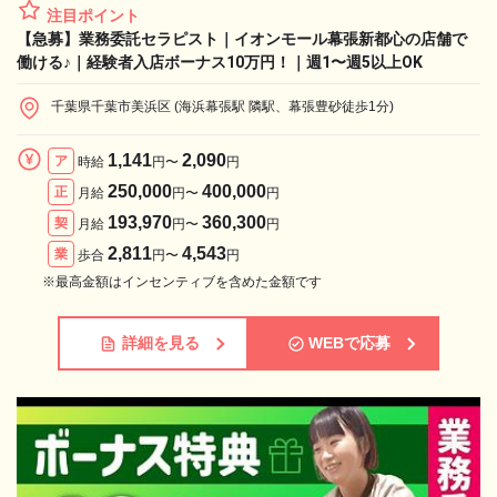
注目ポイント
【急募】業務委託セラピスト｜イオンモール幕張新都心の店舗で
働ける♪｜経験者入店ボーナス10万円！｜週1〜週5以上OK
千葉県千葉市美浜区 (海浜幕張駅 隣駅、幕張豊砂徒歩1分)
1,141
2,090
ア
時給
円〜
円
250,000
400,000
正
月給
円〜
円
193,970
360,300
契
月給
円〜
円
2,811
4,543
業
歩合
円〜
円
※最高金額はインセンティブを含めた金額です
詳細を見る
WEBで応募