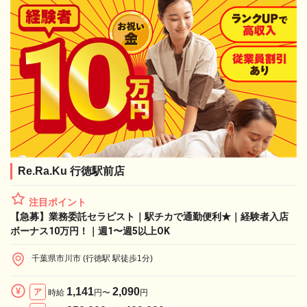
Re.Ra.Ku 行徳駅前店
注目ポイント
【急募】業務委託セラピスト｜駅チカで通勤便利★｜経験者入店
ボーナス10万円！｜週1〜週5以上OK
千葉県市川市 (行徳駅 駅徒歩1分)
1,141
2,090
ア
時給
円〜
円