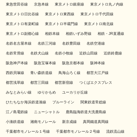
東急世田谷線
京急本線
東京メトロ銀座線
東京メトロ丸ノ内線
東京メトロ日比谷線
東京メトロ東西線
東京メトロ千代田線
東京メトロ有楽町線
東京メトロ半蔵門線
東京メトロ南北線
東京メトロ副都心線
相鉄本線
相鉄いずみ野線
相鉄・JR直通線
名鉄名古屋本線
名鉄三河線
名鉄豊田線
名鉄空港線
名鉄常滑線
名鉄犬山線
名鉄小牧線
近鉄山田線
近鉄鈴鹿線
阪急神戸本線
阪急宝塚本線
阪急京都本線
阪神本線
西鉄貝塚線
青い森鉄道線
鳥海山ろく線
都営大江戸線
都営浅草線
都営三田線
都営新宿線
つくばエクスプレス
みなとみらい線
ゆりかもめ
ユーカリが丘線
ひたちなか海浜鉄道湊線
ブルーライン
関東鉄道常総線
江ノ島電鉄線
ニューシャトル
鹿島臨海鉄道大洗鹿島線
小湊鉄道線
湘南モノレール
新京成線
真岡鐵道真岡線
千葉都市モノレール１号線
千葉都市モノレール２号線
流鉄流山線