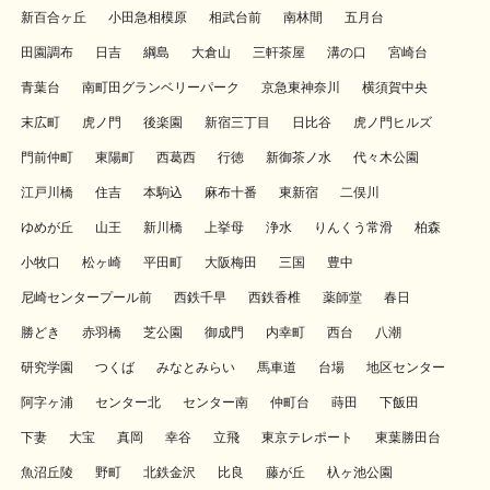
新百合ヶ丘
小田急相模原
相武台前
南林間
五月台
田園調布
日吉
綱島
大倉山
三軒茶屋
溝の口
宮崎台
青葉台
南町田グランベリーパーク
京急東神奈川
横須賀中央
末広町
虎ノ門
後楽園
新宿三丁目
日比谷
虎ノ門ヒルズ
門前仲町
東陽町
西葛西
行徳
新御茶ノ水
代々木公園
江戸川橋
住吉
本駒込
麻布十番
東新宿
二俣川
ゆめが丘
山王
新川橋
上挙母
浄水
りんくう常滑
柏森
小牧口
松ヶ崎
平田町
大阪梅田
三国
豊中
尼崎センタープール前
西鉄千早
西鉄香椎
薬師堂
春日
勝どき
赤羽橋
芝公園
御成門
内幸町
西台
八潮
研究学園
つくば
みなとみらい
馬車道
台場
地区センター
阿字ヶ浦
センター北
センター南
仲町台
蒔田
下飯田
下妻
大宝
真岡
幸谷
立飛
東京テレポート
東葉勝田台
魚沼丘陵
野町
北鉄金沢
比良
藤が丘
杁ヶ池公園