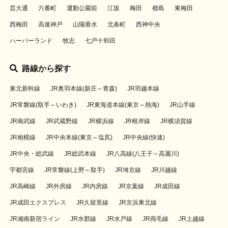
芸大通
六番町
運動公園前
江坂
梅田
都島
東梅田
西梅田
高速神戸
山陽垂水
北条町
西神中央
ハーバーランド
牧志
七戸十和田
路線から探す
東北新幹線
JR奥羽本線(新庄～青森)
JR羽越本線
JR常磐線(取手～いわき)
JR東海道本線(東京～熱海)
JR山手線
JR南武線
JR武蔵野線
JR横浜線
JR根岸線
JR横須賀線
JR相模線
JR中央本線(東京～塩尻)
JR中央線(快速)
JR中央・総武線
JR総武本線
JR八高線(八王子～高麗川)
宇都宮線
JR常磐線(上野～取手)
JR埼京線
JR川越線
JR高崎線
JR外房線
JR内房線
JR京葉線
JR成田線
JR成田エクスプレス
JR久留里線
JR京浜東北線
JR湘南新宿ライン
JR水郡線
JR水戸線
JR両毛線
JR上越線