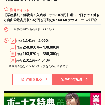
注目ポイント
【業務委託＆経験者：入店ボーナス10万円】週1～7日まで！働き
方自由◎最高月収50万円も可能なRe.Ra.Ku テラスモール松戸店
で、憧れのライフワークと収入実現！
千葉県松戸市 (新松戸駅 バス12分)
1,141
2,090
ア
時給
円〜
円
250,000
400,000
正
月給
円〜
円
193,970
360,300
契
月給
円〜
円
2,811
4,543
業
歩合
円〜
円
※最高金額はインセンティブを含めた金額です
詳細を見る
WEBで応募