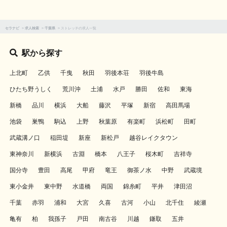
セラナビ
>
求人検索
>
千葉県
>
ストレッチの求人一覧
駅から探す
上北町
乙供
千曳
秋田
羽後本荘
羽後牛島
ひたち野うしく
荒川沖
土浦
水戸
勝田
佐和
東海
新橋
品川
横浜
大船
藤沢
平塚
新宿
高田馬場
池袋
巣鴨
駒込
上野
秋葉原
有楽町
浜松町
田町
武蔵溝ノ口
稲田堤
新座
新松戸
越谷レイクタウン
東神奈川
新横浜
古淵
橋本
八王子
桜木町
吉祥寺
国分寺
豊田
高尾
甲府
竜王
御茶ノ水
中野
武蔵境
東小金井
東中野
水道橋
両国
錦糸町
平井
津田沼
千葉
赤羽
浦和
大宮
久喜
古河
小山
北千住
綾瀬
亀有
柏
我孫子
戸田
南古谷
川越
鎌取
五井