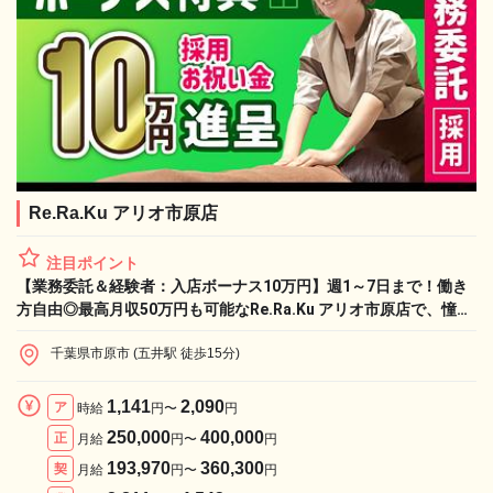
Re.Ra.Ku アリオ市原店
注目ポイント
【業務委託＆経験者：入店ボーナス10万円】週1～7日まで！働き
方自由◎最高月収50万円も可能なRe.Ra.Ku アリオ市原店で、憧れ
のライフワークと収入実現！
千葉県市原市 (五井駅 徒歩15分)
1,141
2,090
ア
時給
円〜
円
250,000
400,000
正
月給
円〜
円
193,970
360,300
契
月給
円〜
円