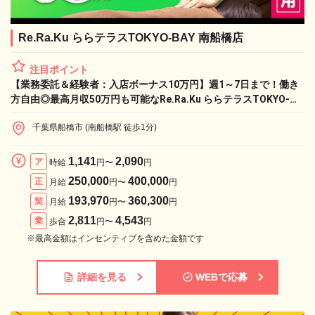
Re.Ra.Ku ららテラスTOKYO-BAY 南船橋店
注目ポイント
【業務委託＆経験者：入店ボーナス10万円】週1～7日まで！働き
方自由◎最高月収50万円も可能なRe.Ra.Ku ららテラスTOKYO-
BAY 南船橋で、憧れのライフワークと収入実現！
千葉県船橋市 (南船橋駅 徒歩1分)
1,141
2,090
ア
時給
円〜
円
250,000
400,000
正
月給
円〜
円
193,970
360,300
契
月給
円〜
円
2,811
4,543
業
歩合
円〜
円
※最高金額はインセンティブを含めた金額です
詳細を見る
WEBで応募