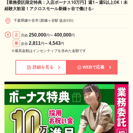
【業務委託限定特典：入店ボーナス10万円】週1～週5以上OK！未
経験大歓迎！アクロスモール新鎌ヶ谷で働ける♪
千葉県鎌ケ谷市 (新鎌ヶ谷駅 徒歩2分)
250,000
400,000
正
月給
円〜
円
2,811
4,543
業
歩合
円〜
円
※最高金額はインセンティブを含めた金額です
詳細を見る
WEBで応募