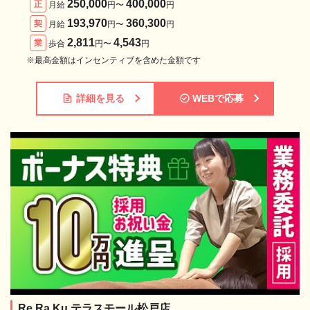
250,000
400,000
正
月給
円〜
円
193,970
360,300
契
月給
円〜
円
2,811
4,543
業
歩合
円〜
円
※最高金額はインセンティブを含めた金額です
詳細を見る
WEBで応募
Re.Ra.Ku テラスモール松戸店