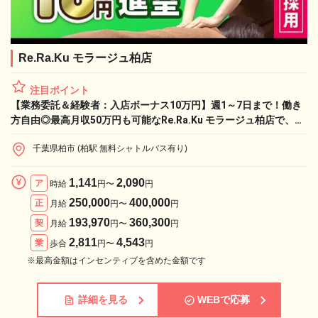
Re.Ra.Ku モラージュ柏店
注目ポイント
【業務委託＆経験者：入店ボーナス10万円】週1～7日まで！働き
方自由◎最高月収50万円も可能なRe.Ra.Ku モラージュ柏店で、憧
れのライフワークと収入実現！
千葉県柏市 (柏駅 無料シャトルバス有り)
1,141
2,090
ア
時給
円〜
円
250,000
400,000
正
月給
円〜
円
193,970
360,300
契
月給
円〜
円
2,811
4,543
業
歩合
円〜
円
※最高金額はインセンティブを含めた金額です
詳細を見る
WEBで応募