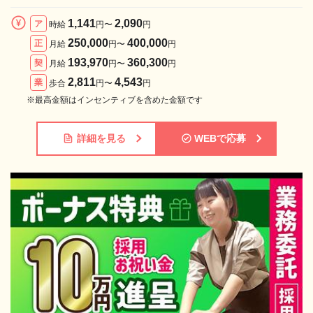
1,141
2,090
ア
時給
円〜
円
250,000
400,000
正
月給
円〜
円
193,970
360,300
契
月給
円〜
円
2,811
4,543
業
歩合
円〜
円
※最高金額はインセンティブを含めた金額です
詳細を見る
WEBで応募