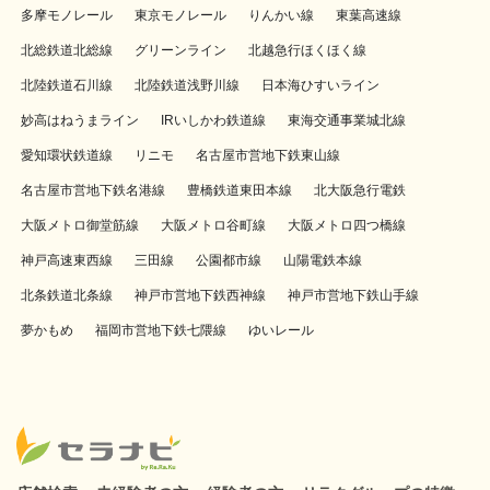
多摩モノレール
東京モノレール
りんかい線
東葉高速線
北総鉄道北総線
グリーンライン
北越急行ほくほく線
北陸鉄道石川線
北陸鉄道浅野川線
日本海ひすいライン
妙高はねうまライン
IRいしかわ鉄道線
東海交通事業城北線
愛知環状鉄道線
リニモ
名古屋市営地下鉄東山線
名古屋市営地下鉄名港線
豊橋鉄道東田本線
北大阪急行電鉄
大阪メトロ御堂筋線
大阪メトロ谷町線
大阪メトロ四つ橋線
神戸高速東西線
三田線
公園都市線
山陽電鉄本線
北条鉄道北条線
神戸市営地下鉄西神線
神戸市営地下鉄山手線
夢かもめ
福岡市営地下鉄七隈線
ゆいレール