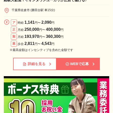
経験大歓迎！イオンタウンユーカリが丘店で働ける♪
千葉県佐倉市 (勝田台駅 車15分)
1,141
2,090
ア
時給
円〜
円
250,000
400,000
正
月給
円〜
円
193,970
360,300
契
月給
円〜
円
2,811
4,543
業
歩合
円〜
円
※最高金額はインセンティブを含めた金額です
詳細を見る
WEBで応募