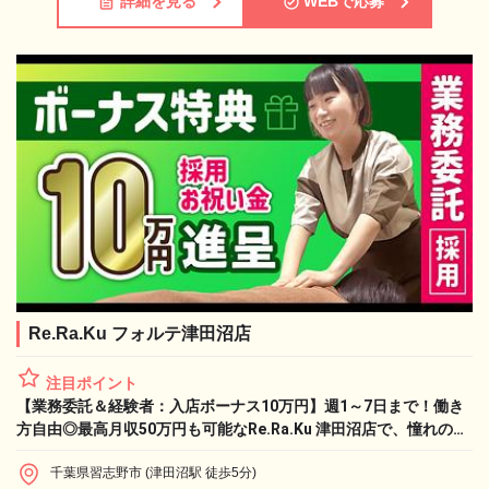
詳細を見る
WEBで応募
Re.Ra.Ku フォルテ津田沼店
注目ポイント
【業務委託＆経験者：入店ボーナス10万円】週1～7日まで！働き
方自由◎最高月収50万円も可能なRe.Ra.Ku 津田沼店で、憧れのラ
イフワークと収入実現！
千葉県習志野市 (津田沼駅 徒歩5分)