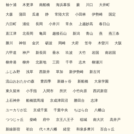
袖ケ浦
木更津
南船橋
海浜幕張
蕨
川口
大井町
大森
蒲田
瓜連
静
常陸大宮
小田林
伊勢崎
国定
六日町
浦佐
長岡
小井川
常永
上越妙高
春日山
直江津
北長岡
亀田
越後石山
新潟
青山
燕
燕三条
勝川
神領
金沢
砺波
岡崎
大府
笠寺
木曽川
大阪
六甲道
神戸
新長田
垂水
玖波
大竹
岩国
南岩国
柳井港
柳井
北新地
三田
千早
志木
柳瀬川
ふじみ野
浅草
西新井
草加
新伊勢崎
新古河
流山おおたかの森
豊四季
新鎌ヶ谷
新船橋
大泉学園
東久留米
小手指
入間市
所沢
小竹向原
西武新宿
上石神井
船橋競馬場
京成津田沼
勝田台
志津
ユーカリが丘
京成千葉
千葉中央
ちはら台
八幡山
つつじヶ丘
柴崎
府中
京王八王子
稲城
南大沢
高井戸
新線新宿
初台
代々木八幡
経堂
和泉多摩川
百合ヶ丘