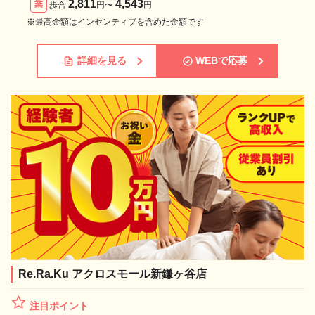
2,811
4,543
業
歩合
円〜
円
※最高金額はインセンティブを含めた金額です
詳細を見る
WEBで応募
Re.Ra.Ku アクロスモール新鎌ヶ谷店
注目ポイント