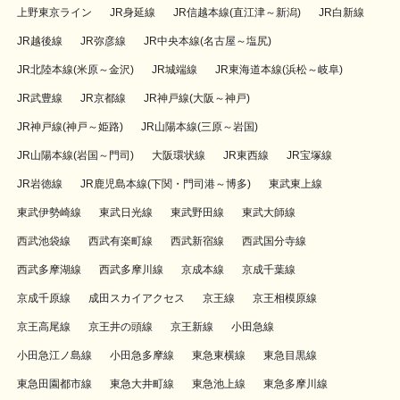
上野東京ライン
JR身延線
JR信越本線(直江津～新潟)
JR白新線
JR越後線
JR弥彦線
JR中央本線(名古屋～塩尻)
JR北陸本線(米原～金沢)
JR城端線
JR東海道本線(浜松～岐阜)
JR武豊線
JR京都線
JR神戸線(大阪～神戸)
JR神戸線(神戸～姫路)
JR山陽本線(三原～岩国)
JR山陽本線(岩国～門司)
大阪環状線
JR東西線
JR宝塚線
JR岩徳線
JR鹿児島本線(下関・門司港～博多)
東武東上線
東武伊勢崎線
東武日光線
東武野田線
東武大師線
西武池袋線
西武有楽町線
西武新宿線
西武国分寺線
西武多摩湖線
西武多摩川線
京成本線
京成千葉線
京成千原線
成田スカイアクセス
京王線
京王相模原線
京王高尾線
京王井の頭線
京王新線
小田急線
小田急江ノ島線
小田急多摩線
東急東横線
東急目黒線
東急田園都市線
東急大井町線
東急池上線
東急多摩川線