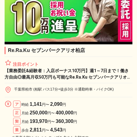
Re.Ra.Ku セブンパークアリオ柏店
注目ポイント
【業務委託&経験者：入店ボーナス10万円】週1～7日まで！働き
方自由◎最高月収50万円も可能なRe.Ra.Ku セブンパークアリオ柏
店で、憧れのライフワークと収入実現！
千葉県柏市 (柏駅 バス17分+徒歩3分 ※通勤時車・バイクOK)
1,141
2,090
ア
時給
円〜
円
250,000
400,000
正
月給
円〜
円
193,970
360,300
契
月給
円〜
円
2,811
4,543
業
歩合
円〜
円