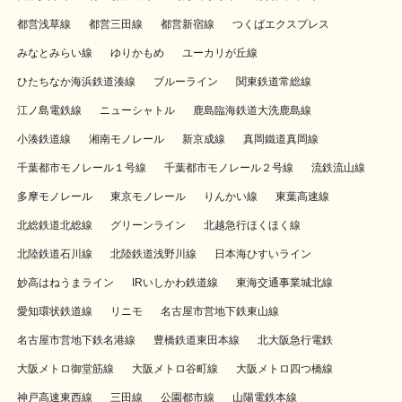
都営浅草線
都営三田線
都営新宿線
つくばエクスプレス
みなとみらい線
ゆりかもめ
ユーカリが丘線
ひたちなか海浜鉄道湊線
ブルーライン
関東鉄道常総線
江ノ島電鉄線
ニューシャトル
鹿島臨海鉄道大洗鹿島線
小湊鉄道線
湘南モノレール
新京成線
真岡鐵道真岡線
千葉都市モノレール１号線
千葉都市モノレール２号線
流鉄流山線
多摩モノレール
東京モノレール
りんかい線
東葉高速線
北総鉄道北総線
グリーンライン
北越急行ほくほく線
北陸鉄道石川線
北陸鉄道浅野川線
日本海ひすいライン
妙高はねうまライン
IRいしかわ鉄道線
東海交通事業城北線
愛知環状鉄道線
リニモ
名古屋市営地下鉄東山線
名古屋市営地下鉄名港線
豊橋鉄道東田本線
北大阪急行電鉄
大阪メトロ御堂筋線
大阪メトロ谷町線
大阪メトロ四つ橋線
神戸高速東西線
三田線
公園都市線
山陽電鉄本線