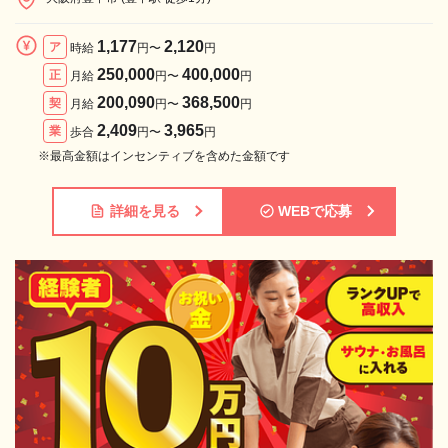
1,177
2,120
ア
時給
円〜
円
250,000
400,000
正
月給
円〜
円
200,090
368,500
契
月給
円〜
円
2,409
3,965
業
歩合
円〜
円
※最高金額はインセンティブを含めた金額です
詳細を見る
WEBで応募