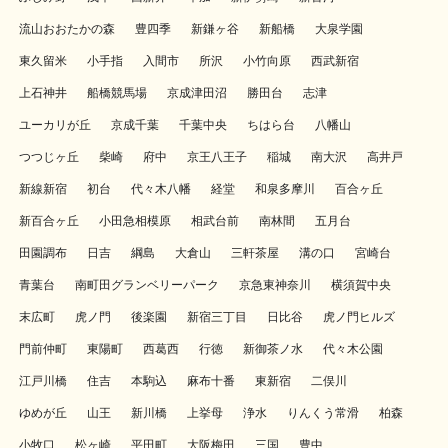
流山おおたかの森
豊四季
新鎌ヶ谷
新船橋
大泉学園
東久留米
小手指
入間市
所沢
小竹向原
西武新宿
上石神井
船橋競馬場
京成津田沼
勝田台
志津
ユーカリが丘
京成千葉
千葉中央
ちはら台
八幡山
つつじヶ丘
柴崎
府中
京王八王子
稲城
南大沢
高井戸
新線新宿
初台
代々木八幡
経堂
和泉多摩川
百合ヶ丘
新百合ヶ丘
小田急相模原
相武台前
南林間
五月台
田園調布
日吉
綱島
大倉山
三軒茶屋
溝の口
宮崎台
青葉台
南町田グランベリーパーク
京急東神奈川
横須賀中央
末広町
虎ノ門
後楽園
新宿三丁目
日比谷
虎ノ門ヒルズ
門前仲町
東陽町
西葛西
行徳
新御茶ノ水
代々木公園
江戸川橋
住吉
本駒込
麻布十番
東新宿
二俣川
ゆめが丘
山王
新川橋
上挙母
浄水
りんくう常滑
柏森
小牧口
松ヶ崎
平田町
大阪梅田
三国
豊中