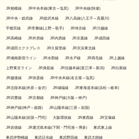
JR相模線
JR中央本線(東京～塩尻)
JR中央線(快速)
JR中央・総武線
JR総武本線
JR八高線(八王子～高麗川)
宇都宮線
JR常磐線(上野～取手)
JR埼京線
JR川越線
JR高崎線
JR外房線
JR内房線
JR京葉線
JR成田線
JR成田エクスプレス
JR久留里線
JR京浜東北線
JR湘南新宿ライン
JR水郡線
JR水戸線
JR両毛線
JR上越線
上野東京ライン
JR身延線
JR信越本線(直江津～新潟)
JR白新線
JR越後線
JR弥彦線
JR中央本線(名古屋～塩尻)
JR北陸本線(米原～金沢)
JR城端線
JR東海道本線(浜松～岐阜)
JR武豊線
JR京都線
JR神戸線(大阪～神戸)
JR神戸線(神戸～姫路)
JR山陽本線(三原～岩国)
JR山陽本線(岩国～門司)
大阪環状線
JR東西線
JR宝塚線
JR岩徳線
JR鹿児島本線(下関・門司港～博多)
東武東上線
東武伊勢崎線
東武日光線
東武野田線
東武大師線