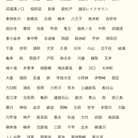
武蔵溝ノ口
稲田堤
新座
新松戸
越谷レイクタウン
東神奈川
新横浜
古淵
橋本
八王子
桜木町
吉祥寺
国分寺
豊田
高尾
甲府
竜王
御茶ノ水
中野
武蔵境
東小金井
東中野
水道橋
両国
錦糸町
平井
津田沼
千葉
赤羽
浦和
大宮
久喜
古河
小山
北千住
綾瀬
亀有
柏
我孫子
戸田
南古谷
川越
鎌取
五井
袖ケ浦
木更津
南船橋
海浜幕張
蕨
川口
大井町
大森
蒲田
瓜連
静
常陸大宮
小田林
伊勢崎
国定
六日町
浦佐
長岡
小井川
常永
上越妙高
春日山
直江津
北長岡
亀田
越後石山
新潟
青山
燕
燕三条
勝川
神領
金沢
砺波
岡崎
大府
笠寺
木曽川
大阪
六甲道
神戸
新長田
垂水
玖波
大竹
岩国
南岩国
柳井港
柳井
北新地
三田
千早
志木
柳瀬川
ふじみ野
浅草
西新井
草加
新伊勢崎
新古河