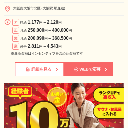
ます！
大阪府大阪市北区 (大阪駅 駅直結)
1,177
2,120
ア
時給
円〜
円
250,000
400,000
正
月給
円〜
円
200,090
368,500
契
月給
円〜
円
2,811
4,543
業
歩合
円〜
円
※最高金額はインセンティブを含めた金額です
詳細を見る
WEBで応募