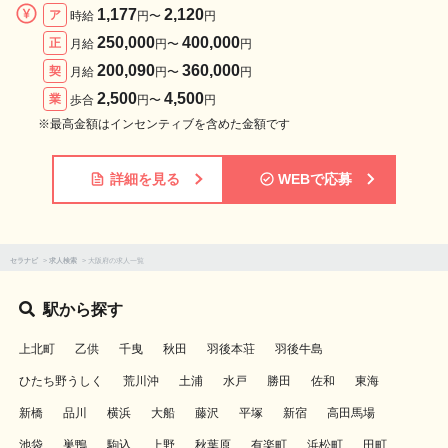
1,177
2,120
ア
時給
円〜
円
250,000
400,000
正
月給
円〜
円
200,090
360,000
契
月給
円〜
円
2,500
4,500
業
歩合
円〜
円
※最高金額はインセンティブを含めた金額です
詳細を見る
WEBで応募
セラナビ
>
求人検索
>
大阪府の求人一覧
駅から探す
上北町
乙供
千曳
秋田
羽後本荘
羽後牛島
ひたち野うしく
荒川沖
土浦
水戸
勝田
佐和
東海
新橋
品川
横浜
大船
藤沢
平塚
新宿
高田馬場
池袋
巣鴨
駒込
上野
秋葉原
有楽町
浜松町
田町