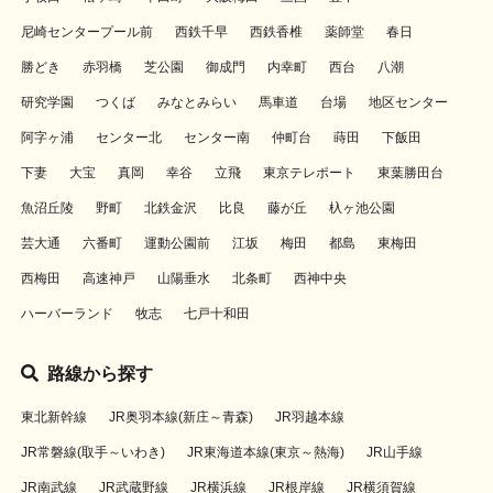
尼崎センタープール前
西鉄千早
西鉄香椎
薬師堂
春日
勝どき
赤羽橋
芝公園
御成門
内幸町
西台
八潮
研究学園
つくば
みなとみらい
馬車道
台場
地区センター
阿字ヶ浦
センター北
センター南
仲町台
蒔田
下飯田
下妻
大宝
真岡
幸谷
立飛
東京テレポート
東葉勝田台
魚沼丘陵
野町
北鉄金沢
比良
藤が丘
杁ヶ池公園
芸大通
六番町
運動公園前
江坂
梅田
都島
東梅田
西梅田
高速神戸
山陽垂水
北条町
西神中央
ハーバーランド
牧志
七戸十和田
路線から探す
東北新幹線
JR奥羽本線(新庄～青森)
JR羽越本線
JR常磐線(取手～いわき)
JR東海道本線(東京～熱海)
JR山手線
JR南武線
JR武蔵野線
JR横浜線
JR根岸線
JR横須賀線