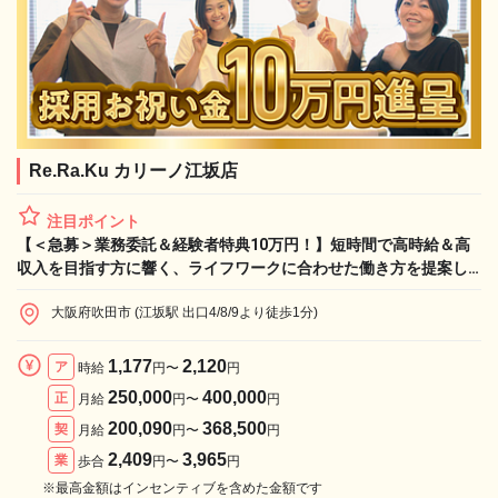
Re.Ra.Ku カリーノ江坂店
注目ポイント
【＜急募＞業務委託＆経験者特典10万円！】短時間で高時給＆高
収入を目指す方に響く、ライフワークに合わせた働き方を提案し
ます！
大阪府吹田市 (江坂駅 出口4/8/9より徒歩1分)
1,177
2,120
ア
時給
円〜
円
250,000
400,000
正
月給
円〜
円
200,090
368,500
契
月給
円〜
円
2,409
3,965
業
歩合
円〜
円
※最高金額はインセンティブを含めた金額です