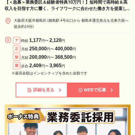
【＜急募＞業務委託＆経験者特典10万円！】短時間で高時給＆高
収入を目指す方に響く、ライフワークに合わせた働き方を提案し
ます！
大阪府大阪市都島区 (都島駅 4号出口から 都島本通交差点を北東方面へ
徒歩約14分)
1,177
2,120
ア
時給
円〜
円
250,000
400,000
正
月給
円〜
円
200,090
368,500
契
月給
円〜
円
2,409
3,965
業
歩合
円〜
円
※最高金額はインセンティブを含めた金額です
詳細を見る
WEBで応募