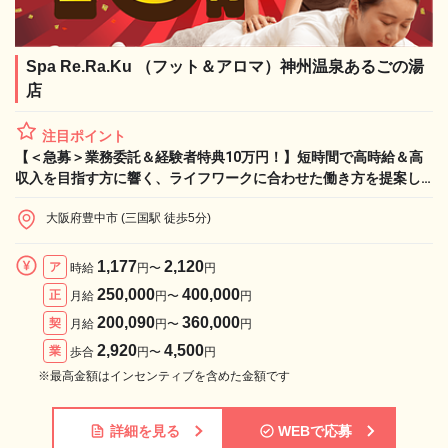
Spa Re.Ra.Ku （フット＆アロマ）神州温泉あるごの湯
店
注目ポイント
【＜急募＞業務委託＆経験者特典10万円！】短時間で高時給＆高
収入を目指す方に響く、ライフワークに合わせた働き方を提案し
ます！
大阪府豊中市 (三国駅 徒歩5分)
1,177
2,120
ア
時給
円〜
円
250,000
400,000
正
月給
円〜
円
200,090
360,000
契
月給
円〜
円
2,920
4,500
業
歩合
円〜
円
※最高金額はインセンティブを含めた金額です
詳細を見る
WEBで応募