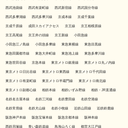
西武池袋線
西武有楽町線
西武新宿線
西武国分寺線
西武多摩湖線
西武多摩川線
京成本線
京成千葉線
京成千原線
成田スカイアクセス
京王線
京王相模原線
京王高尾線
京王井の頭線
京王新線
小田急線
小田急江ノ島線
小田急多摩線
東急東横線
東急目黒線
東急田園都市線
東急大井町線
東急池上線
東急多摩川線
東急世田谷線
京急本線
東京メトロ銀座線
東京メトロ丸ノ内線
東京メトロ日比谷線
東京メトロ東西線
東京メトロ千代田線
東京メトロ有楽町線
東京メトロ半蔵門線
東京メトロ南北線
東京メトロ副都心線
相鉄本線
相鉄いずみ野線
相鉄・JR直通線
名鉄名古屋本線
名鉄三河線
名鉄豊田線
名鉄空港線
名鉄常滑線
名鉄犬山線
名鉄小牧線
近鉄山田線
近鉄鈴鹿線
阪急神戸本線
阪急宝塚本線
阪急京都本線
阪神本線
西鉄貝塚線
青い森鉄道線
鳥海山ろく線
都営大江戸線