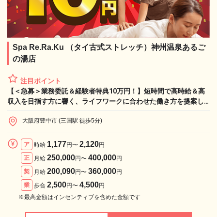
Spa Re.Ra.Ku （タイ古式ストレッチ）神州温泉あるご
の湯店
注目ポイント
【＜急募＞業務委託＆経験者特典10万円！】短時間で高時給＆高
収入を目指す方に響く、ライフワークに合わせた働き方を提案し
ます！
大阪府豊中市 (三国駅 徒歩5分)
1,177
2,120
ア
時給
円〜
円
250,000
400,000
正
月給
円〜
円
200,090
360,000
契
月給
円〜
円
2,500
4,500
業
歩合
円〜
円
※最高金額はインセンティブを含めた金額です